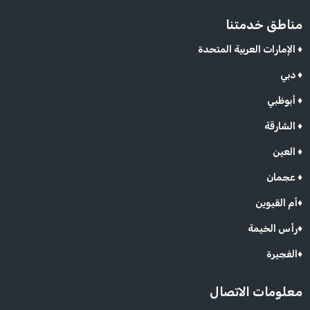
مناطق خدمتنا
الإمارات العربية المتحدة ♦
دبي ♦
أبوظبي ♦
الشارقة ♦
العين ♦
عجمان ♦
أم القيوين♦
رأس الخيمة♦
الفجيرة♦
معلومات الاتصال