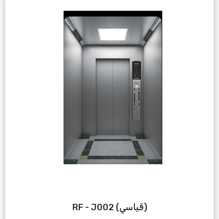
RF - J002 (قياسي)