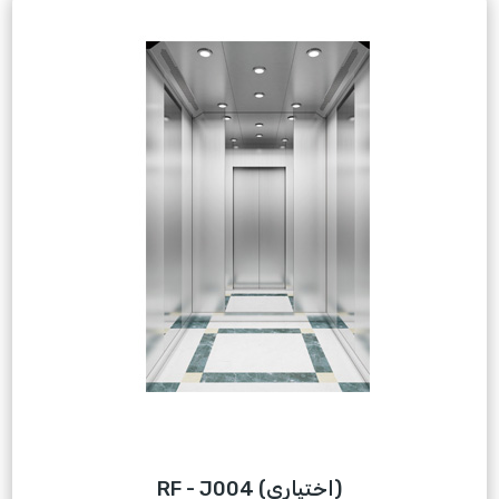
RF - J004 (اختياري)