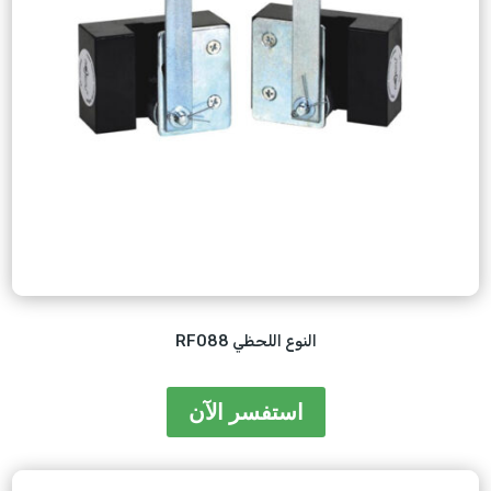
RF088 النوع اللحظي
استفسر الآن