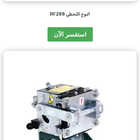
RF288 النوع اللحظي
استفسر الآن