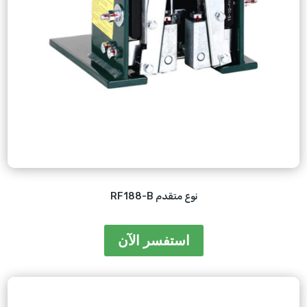
RF188-B نوع متقدم
استفسر الآن