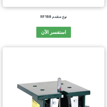
RF188 نوع متقدم
استفسر الآن