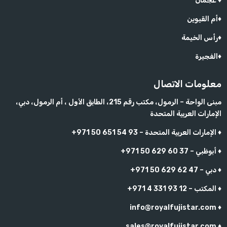
عجمان ♦
أم القيوين♦
رأس الخيمة♦
الفجيرة♦
معلومات الاتصال
مبنى الواحة – الرمول، مكتب رقم 215، الطابق الأول ، أم الرمول، دبي،
الإمارات العربية المتحدة
+971 50 651 54 93 – الإمارات العربية المتحدة ♦
+971 50 629 60 37 – أبوظبي ♦
+971 50 629 62 47 – دبي ♦
+971 4 331 93 12 – المكتب ♦
info@royalfujistar.com ♦
sales@royalfujistar.com ♦